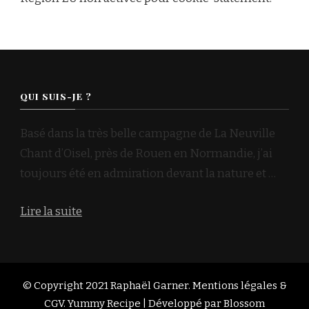
QUI SUIS-JE ?
Basé dans la très belle campagne de La Neuville
Chant d’Oisel, près de Rouen en Normandie, j’ai
toujours été en admiration devant la nature et …
Lire la suite
© Copyright 2021 Raphaël Garner.
Mentions légales &
CGV
.
Yummy Recipe | Développé par
Blossom