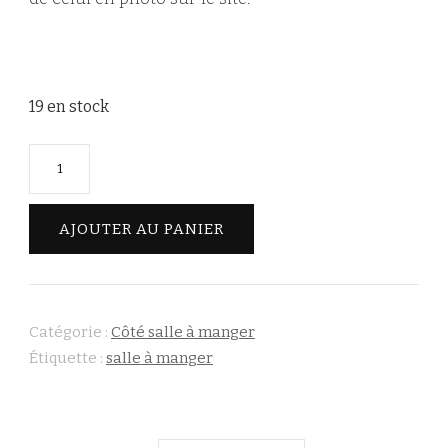
19 en stock
quantité
de
Dessous-
AJOUTER AU PANIER
de-
plat
en
chêne
Catégorie :
Côté salle à manger
Étiquette :
salle à manger
massif