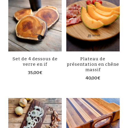
Set de 4 dessous de
Plateau de
verre en if
présentation en chêne
massif
35,00
€
40,00
€