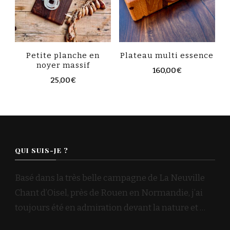
Petite planche en
Plateau multi essence
noyer massif
160,00
€
25,00
€
QUI SUIS-JE ?
Basé dans la très belle campagne de La Neuville
Chant d’Oisel, près de Rouen en Normandie, j’ai
toujours été en admiration devant la nature et …